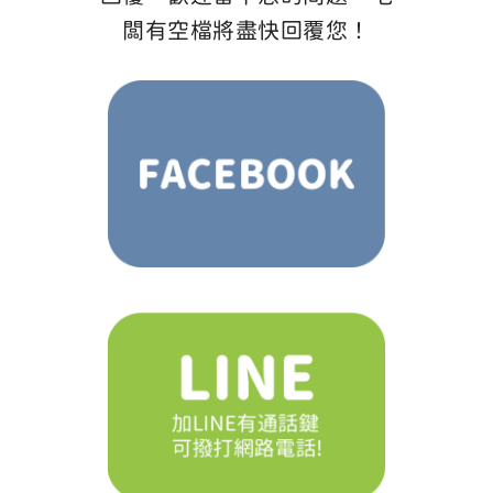
闆有空檔將盡快回覆您！