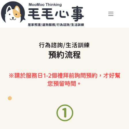
跳
至
主
要
內
容
行為諮詢/生活訓練
預約流程
※請於服務日1-2個禮拜前詢問預約，才好幫
您預留時間。
①